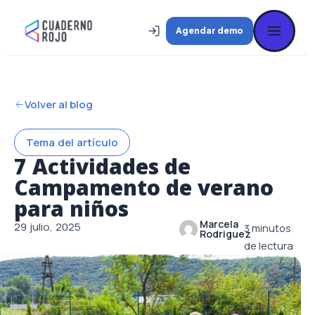
Ir
al
Agendar demo
contenido
Volver al blog
Tema del artículo
7 Actividades de
Campamento de verano
para niños
Marcela
29 julio, 2025
3
minutos
Rodriguez
de lectura