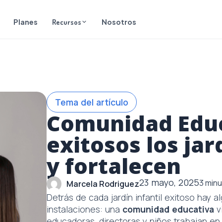
l
Planes
Recursos
Nosotros
Tema del artículo
Comunidad Educ
exitosos los jar
y fortalecen
23 mayo, 2025
3
minu
Marcela Rodriguez
Detrás de cada jardín infantil exitoso hay a
instalaciones: una
comunidad educativa
v
educadoras, directoras y niños trabajan en