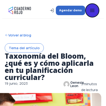
Ir
al
Agendar demo
contenido
Volver al blog
Tema del artículo
Taxonomía del Bloom,
¿qué es y cómo aplicarla
en tu planificación
curricular?
Genesis
19 junio, 2023
3
minutos
Leon
de lectura