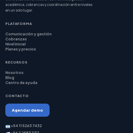
académica, cobranzas y coordinación entre niveles
en un solo lugar.
PLATAFORMA
Comunicación y gestión
Cobranzas
Nivel inicial
Planes y precios
RECURSOS
Nosotros
Blog
Centro de ayuda
CONTACTO
Agendar demo
+54 11 5263 7432
+56 2 2583 1137