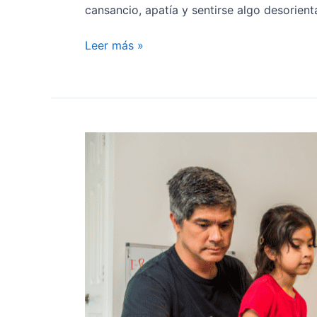
cansancio, apatía y sentirse algo desorien
Leer más »
Desarrollo
del
lenguaje:
estrategias
para
integrar
a
los
apoderados