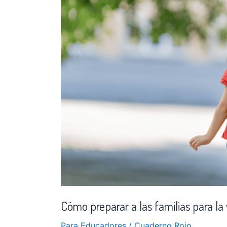
familias
para
la
vuelta
al
jardin
Cómo preparar a las familias para la v
Para Educadores
/
Cuaderno Rojo