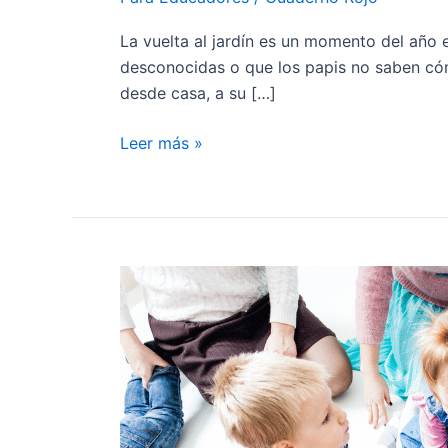
La vuelta al jardín es un momento del año
desconocidas o que los papis no saben có
desde casa, a su […]
Leer más »
Regreso
a
clases:
Claves
para
recuperar
la