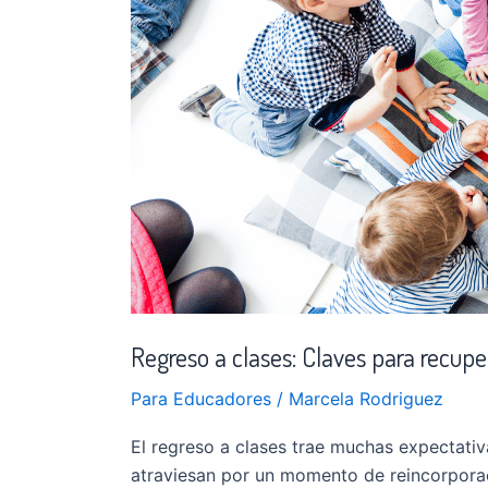
rutina
en
casa
Regreso a clases: Claves para recuper
Para Educadores
/
Marcela Rodriguez
El regreso a clases trae muchas expectativ
atraviesan por un momento de reincorporac