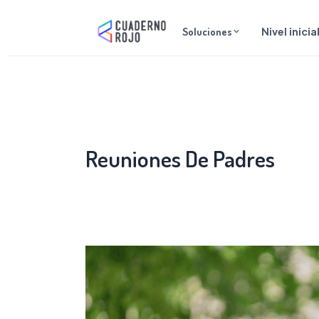
Ir
al
Soluciones
Nivel inicia
contenido
Reuniones De Padres
Cómo
preparar
a
las